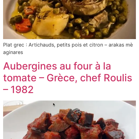
Plat grec : Artichauds, petits pois et citron – arakas mè
aginares
Aubergines au four à la
tomate – Grèce, chef Roulis
– 1982