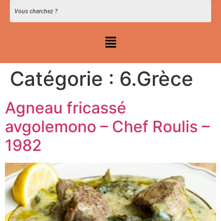
Catégorie :
6.Grèce
Agneau fricassé
avgolemono – Chef Roulis –
1982