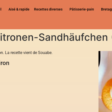
l
Aisé & rapide
Recettes diverses
Pâtisserie-pain
Breta
Zitronen-Sandhäufchen 
on. La recette vient de Souabe.
iron