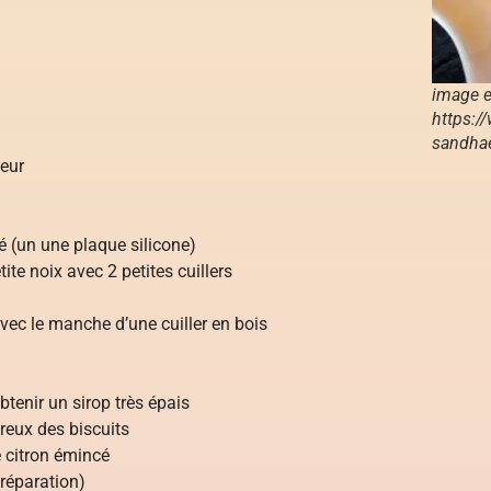
image e
https:/
sandha
xeur
é (un une plaque silicone)
tite noix avec 2 petites cuillers
avec le manche d’une cuiller en bois
btenir un sirop très épais
creux des biscuits
e citron émincé
préparation)