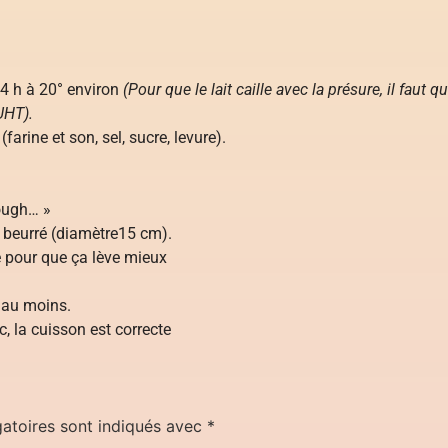
 24 h à 20° environ
(Pour que le lait caille avec la présure, il faut q
 UHT).
farine et son, sel, sucre, levure).
dough… »
 beurré (diamètre15 cm).
 pour que ça lève mieux
 au moins.
c, la cuisson est correcte
atoires sont indiqués avec
*