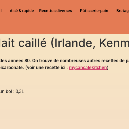
l
Aisé & rapide
Recettes diverses
Pâtisserie-pain
Breta
ait caillé (Irlande, Ken
 des années 80. On trouve de nombreuses autres recettes de pain
icarbonate. (voir une recette ici :
mycancalekitchen
)
 un bol : 0,3L